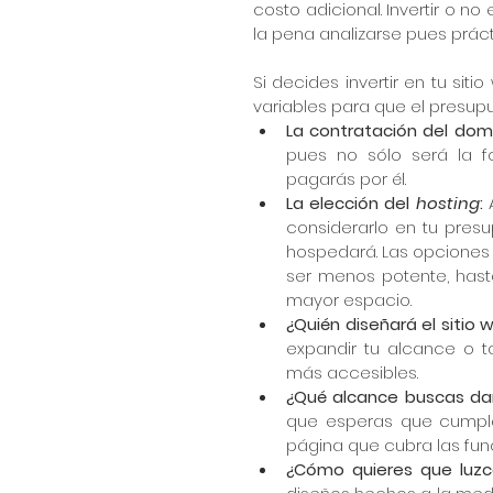
costo adicional. Invertir o no
la pena analizarse pues prác
Si decides invertir en tu si
variables para que el presupu
La contratación del domi
pues no sólo será la 
pagarás por él.  
La elección del 
hosting
:
 
considerarlo en tu presu
hospedará. Las opciones
ser menos potente, hast
mayor espacio.  
¿Quién diseñará el sitio 
expandir tu alcance o 
más accesibles.  
¿Qué alcance buscas dar
que esperas que cumpla,
página que cubra las func
¿Cómo quieres que luzc