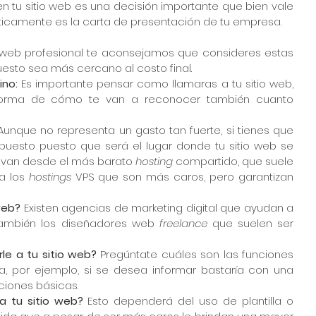
 en tu sitio web es una decisión importante que bien vale 
ticamente es la carta de presentación de tu empresa.  
tio web profesional te aconsejamos que consideres estas 
esto sea más cercano al costo final. 
no: 
Es importante pensar como llamaras a tu sitio web, 
forma de cómo te van a reconocer también cuanto 
Aunque no representa un gasto tan fuerte, si tienes que 
puesto puesto que será el lugar donde tu sitio web se 
 van desde el más barato 
hosting
 compartido, que suele 
a los 
hostings
 VPS que son más caros, pero garantizan 
web? 
Existen agencias de marketing digital que ayudan a 
también los diseñadores web 
freelance 
que suelen ser 
le a tu sitio web?
 Pregúntate cuáles son las funciones 
 por ejemplo, si se desea informar bastaría con una 
iones básicas.  
a tu sitio web?
 Esto dependerá del uso de plantilla o 