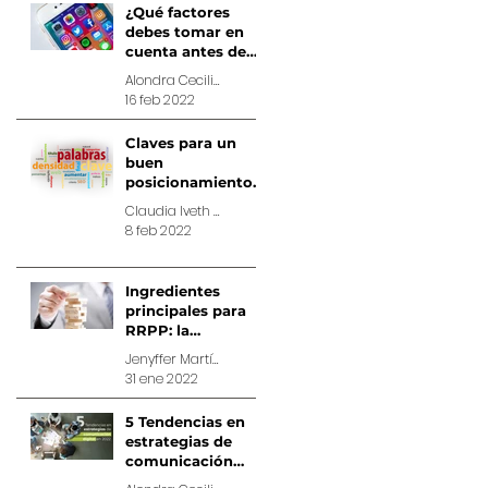
¿Qué factores
debes tomar en
cuenta antes de
lanzar una app al
Alondra Cecilia Álvarez Matias, Estratega de Cuentas en Comunimix
mercado?
16 feb 2022
Claves para un
buen
posicionamiento
SEO
Claudia Iveth Hernández Castillo, Director Operativo y Estratega Master en Comunimix
8 feb 2022
Ingredientes
principales para
RRPP: la
credibilidad
Jenyffer Martínez Sánchez, Especialista en Relaciones Públicas en Comunimix
31 ene 2022
5 Tendencias en
estrategias de
comunicación
digital en 2022