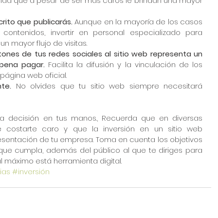
ida que a pesar de ser más caros le brindan una mayor 
  
crito que publicarás.
 Aunque en la mayoría de los casos 
contenidos, invertir en personal especializado para 
n mayor flujo de visitas.  
tones de tus redes sociales al sitio web representa un 
 pena pagar. 
Facilita la difusión y la vinculación de los 
página web oficial.  
te. 
No olvides que tu sitio web siempre necesitará 
 la decisión en tus manos., Recuerda que en diversas 
 costarte caro y que la inversión en un sitio web 
resentación de tu empresa. Toma en cuenta los objetivos 
que cumpla, además del público al que te diriges para 
 máximo está herramienta digital.
ias
#inversión