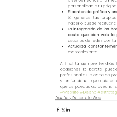
diseños hechos a la med
personalidad a tu página. 
El contenido gráfico y es
tú generas tus propios 
hacerlo puede redituar a u
La integración de los bo
costo que bien vale la
usuarios de redes con tu 
Actualiza constantemen
mantenimiento. 
Al final tú siempre tendrás
ocasiones lo barato puede
profesional es la carta de p
y las funciones que quieres 
que así puedas aprovechar al
#Website
#Diseño
#estrateg
Diseño y Desarrollo Web