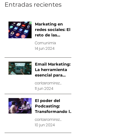
Entradas recientes
Marketing en
redes sociales: El
reto de las
publicaciones por
Comunimix
día
14 jun 2024
Email Marketing:
La herramienta
esencial para
conectar y
carlosramirez1233
convertir
11 jun 2024
El poder del
Podcasting:
Transformando la
comunicación
carlosramirez1233
digital
10 jun 2024