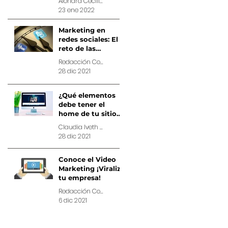
Alondra Cecilia Álvarez Matias, Estratega de Cuentas en Comunimix
23 ene 2022
Marketing en
redes sociales: El
reto de las
publicaciones por
Redacción Comunimix
día
28 dic 2021
¿Qué elementos
debe tener el
home de tu sitio
web?
Claudia Iveth Hernández Castillo
28 dic 2021
Conoce el Video
Marketing ¡Viraliza
tu empresa!
Redacción Comunimix
6 dic 2021