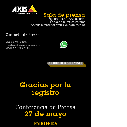
Sala de prensa
Explora nuestras soluciones
Conoce a nuestros voceros
Accede a material exclusivo para medios
Contacto de Prensa
Claudia Hernández
claudiah@comunimix.com.mx
Móvil:
55 1293 0375
Solicitar entrevista
Gracias por tu
registro
Conferencia de Prensa
27 de mayo
PATIO FRIDA